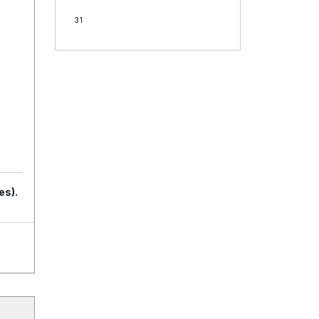
31
es).