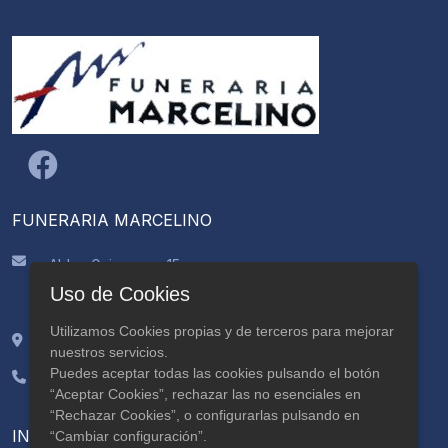
FUNERARIA MARCELINO
Aldea Guimarans, 15
CP: 15895, Ames
Uso de Cookies
A Coruña
Utilizamos Cookies propias y de terceros para mejorar
42.84464, -8.624765
nuestros servicios.
Puedes aceptar todas las cookies pulsando el botón
981 883 356
“Aceptar Cookies”, rechazar las no esenciales en
629 559 205
“Rechazar Cookies”, o configurarlas pulsando en
INFORMACIÓN
“Cambiar configuración”.