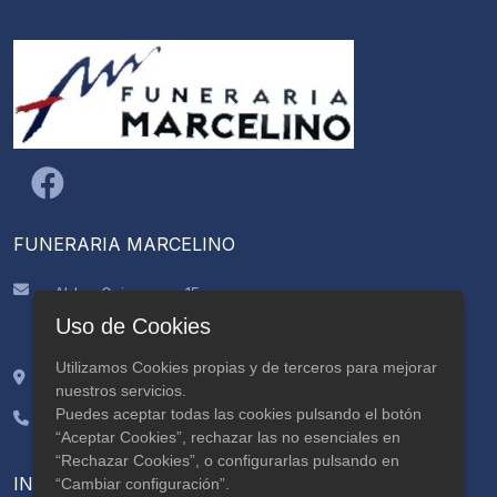
FUNERARIA MARCELINO
Aldea Guimarans, 15
CP: 15895, Ames
Uso de Cookies
A Coruña
Utilizamos Cookies propias y de terceros para mejorar
42.84464, -8.624765
nuestros servicios.
Puedes aceptar todas las cookies pulsando el botón
981 883 356
“Aceptar Cookies”, rechazar las no esenciales en
629 559 205
“Rechazar Cookies”, o configurarlas pulsando en
INFORMACIÓN
“Cambiar configuración”.