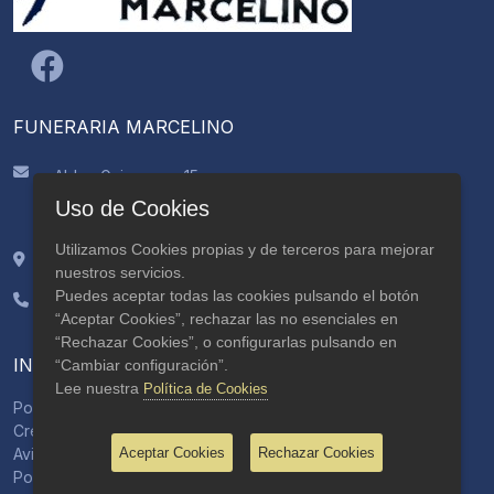
FUNERARIA MARCELINO
Aldea Guimarans, 15
CP: 15895, Ames
Uso de Cookies
A Coruña
Utilizamos Cookies propias y de terceros para mejorar
42.84464, -8.624765
nuestros servicios.
Puedes aceptar todas las cookies pulsando el botón
981 883 356
“Aceptar Cookies”, rechazar las no esenciales en
629 559 205
“Rechazar Cookies”, o configurarlas pulsando en
INFORMACIÓN
“Cambiar configuración”.
Lee nuestra
Política de Cookies
Política de privacidad
Créditos
Aviso Legal
Aceptar Cookies
Rechazar Cookies
Política de cookies