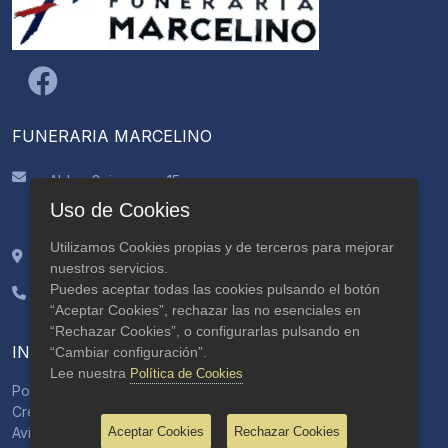
FUNERARIA MARCELINO
Aldea Guimarans, 15
CP: 15895, Ames
Uso de Cookies
A Coruña
Utilizamos Cookies propias y de terceros para mejorar
42.84464, -8.624765
nuestros servicios.
Puedes aceptar todas las cookies pulsando el botón
981 883 356
“Aceptar Cookies”, rechazar las no esenciales en
629 559 205
“Rechazar Cookies”, o configurarlas pulsando en
INFORMACIÓN
“Cambiar configuración”.
Lee nuestra
Política de Cookies
Política de privacidad
Créditos
Aviso Legal
Aceptar Cookies
Rechazar Cookies