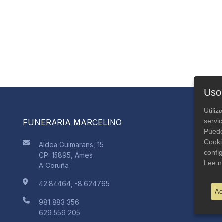
Uso
Utili
servic
FUNERARIA MARCELINO
IN
Puede
Pol
Cooki
Aldea Guimarans, 15
Cré
confi
CP: 15895, Ames
Avi
Lee n
A Coruña
Pol
Ma
42.84464, -8.624765
Ac
Co
981 883 356
629 559 205