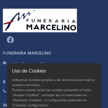
FUNERARIA MARCELINO
Aldea Guimarans, 15
CP: 15895, Ames
Uso de Cookies
A Coruña
Utilizamos Cookies propias y de terceros para mejorar
42.84464, -8.624765
nuestros servicios.
Puedes aceptar todas las cookies pulsando el botón
981 883 356
“Aceptar Cookies”, rechazar las no esenciales en
629 559 205
“Rechazar Cookies”, o configurarlas pulsando en
INFORMACIÓN
“Cambiar configuración”.